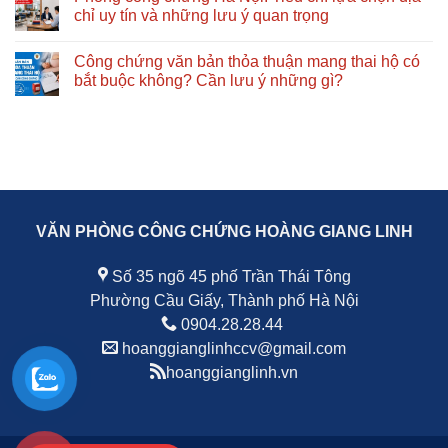
lưu
và
(hình
luận
chỉ uy tín và những lưu ý quan trọng
ý
những
thức
ở
quan
lưu
trực
Hợp
Không
trọng
ý
tuyến)
đồng
có
Công chứng văn bản thỏa thuận mang thai hộ có
quan
là
đặt
bình
trọng
gì?
cọc:
luận
bắt buộc không? Cần lưu ý những gì?
theo
Quy
Quy
ở
quy
định
định
Phòng
Không
định
mới
pháp
công
có
pháp
nhất
luật,
chứng
bình
luật
và
nội
Hà
luận
những
dung
Nội:
ở
điều
cần
Tiêu
Công
cần
có
chí
chứng
biết
và
lựa
văn
những
chọn
bản
lưu
địa
thỏa
VĂN PHÒNG CÔNG CHỨNG HOÀNG GIANG LINH
ý
chỉ
thuận
quan
uy
mang
trọng
tín
thai
và
hộ
Số 35 ngõ 45 phố Trần Thái Tông
những
có
lưu
bắt
Phường Cầu Giấy, Thành phố Hà Nội
ý
buộc
quan
không?
0904.28.28.44
trọng
Cần
hoanggianglinhccv@gmail.com
lưu
ý
hoanggianglinh.vn
những
gì?