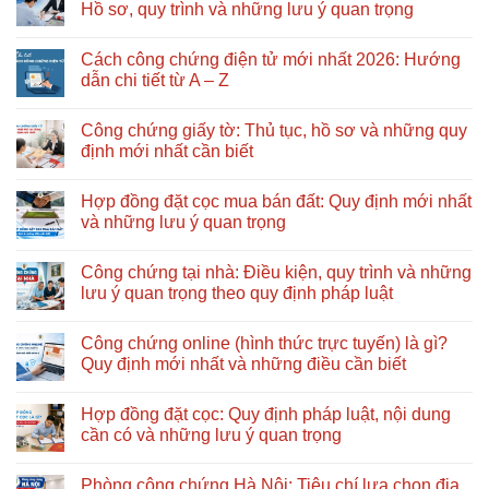
luận
Hồ sơ, quy trình và những lưu ý quan trọng
ở
Thủ
Không
tục
có
Cách công chứng điện tử mới nhất 2026: Hướng
khai
bình
nhận
luận
dẫn chi tiết từ A – Z
di
ở
sản
Cách
Không
thừa
làm
có
Công chứng giấy tờ: Thủ tục, hồ sơ và những quy
kế
giấy
bình
gồm
ủy
luận
định mới nhất cần biết
những
quyền
ở
bước
đúng
Cách
Không
nào?
quy
công
có
Hợp đồng đặt cọc mua bán đất: Quy định mới nhất
Nên
định
chứng
bình
bắt
mới
điện
luận
và những lưu ý quan trọng
đầu
nhất:
tử
ở
từ
Hồ
mới
Công
Không
đâu?
sơ,
nhất
chứng
có
Công chứng tại nhà: Điều kiện, quy trình và những
quy
2026:
giấy
bình
trình
Hướng
tờ:
luận
lưu ý quan trọng theo quy định pháp luật
và
dẫn
Thủ
ở
những
chi
tục,
Hợp
Không
lưu
tiết
hồ
đồng
có
Công chứng online (hình thức trực tuyến) là gì?
ý
từ
sơ
đặt
bình
quan
A
và
cọc
luận
Quy định mới nhất và những điều cần biết
trọng
–
những
mua
ở
Z
quy
bán
Công
Không
định
đất:
chứng
có
Hợp đồng đặt cọc: Quy định pháp luật, nội dung
mới
Quy
tại
bình
nhất
định
nhà:
luận
cần có và những lưu ý quan trọng
cần
mới
Điều
ở
biết
nhất
kiện,
Công
Không
và
quy
chứng
có
Phòng công chứng Hà Nội: Tiêu chí lựa chọn địa
những
trình
online
bình