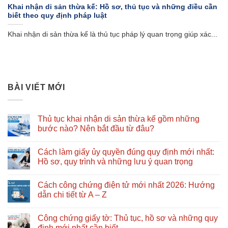
Khai nhận di sản thừa kế: Hồ sơ, thủ tục và những điều cần
biết theo quy định pháp luật
Khai nhận di sản thừa kế là thủ tục pháp lý quan trọng giúp xác...
BÀI VIẾT MỚI
Thủ tục khai nhận di sản thừa kế gồm những
bước nào? Nên bắt đầu từ đâu?
Không
có
Cách làm giấy ủy quyền đúng quy định mới nhất:
bình
luận
Hồ sơ, quy trình và những lưu ý quan trọng
ở
Thủ
Không
tục
có
Cách công chứng điện tử mới nhất 2026: Hướng
khai
bình
nhận
luận
dẫn chi tiết từ A – Z
di
ở
sản
Cách
Không
thừa
làm
có
Công chứng giấy tờ: Thủ tục, hồ sơ và những quy
kế
giấy
bình
gồm
ủy
luận
định mới nhất cần biết