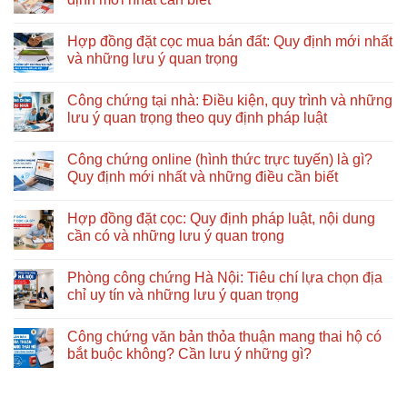
những
quyền
ở
bước
đúng
Cách
Không
nào?
quy
công
có
Hợp đồng đặt cọc mua bán đất: Quy định mới nhất
Nên
định
chứng
bình
bắt
mới
điện
luận
và những lưu ý quan trọng
đầu
nhất:
tử
ở
từ
Hồ
mới
Công
Không
đâu?
sơ,
nhất
chứng
có
Công chứng tại nhà: Điều kiện, quy trình và những
quy
2026:
giấy
bình
trình
Hướng
tờ:
luận
lưu ý quan trọng theo quy định pháp luật
và
dẫn
Thủ
ở
những
chi
tục,
Hợp
Không
lưu
tiết
hồ
đồng
có
Công chứng online (hình thức trực tuyến) là gì?
ý
từ
sơ
đặt
bình
quan
A
và
cọc
luận
Quy định mới nhất và những điều cần biết
trọng
–
những
mua
ở
Z
quy
bán
Công
Không
định
đất:
chứng
có
Hợp đồng đặt cọc: Quy định pháp luật, nội dung
mới
Quy
tại
bình
nhất
định
nhà:
luận
cần có và những lưu ý quan trọng
cần
mới
Điều
ở
biết
nhất
kiện,
Công
Không
và
quy
chứng
có
Phòng công chứng Hà Nội: Tiêu chí lựa chọn địa
những
trình
online
bình
lưu
và
(hình
luận
chỉ uy tín và những lưu ý quan trọng
ý
những
thức
ở
quan
lưu
trực
Hợp
Không
trọng
ý
tuyến)
đồng
có
Công chứng văn bản thỏa thuận mang thai hộ có
quan
là
đặt
bình
trọng
gì?
cọc:
luận
bắt buộc không? Cần lưu ý những gì?
theo
Quy
Quy
ở
quy
định
định
Phòng
Không
định
mới
pháp
công
có
pháp
nhất
luật,
chứng
bình
luật
và
nội
Hà