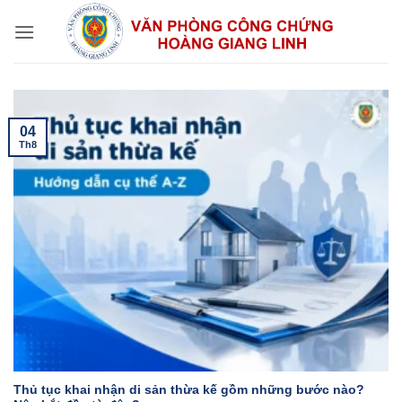
Bỏ
qua
nội
dung
04
Th8
Thủ tục khai nhận di sản thừa kế gồm những bước nào?