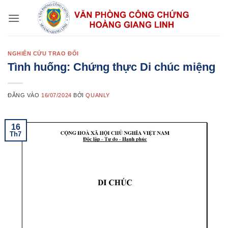
Bỏ
qua
nội
dung
NGHIÊN CỨU TRAO ĐỔI
Tình huống: Chứng thực Di chúc miệng
ĐĂNG VÀO
16/07/2024
BỞI
QUANLY
16
Th7