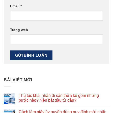
Email
*
Trang web
BÀI VIẾT MỚI
Thủ tục khai nhận di sản thừa kế gồm những
bước nào? Nên bắt đầu từ đâu?
Không
có
Cách làm giấy ủy quyền đúng quy định mới nhất:
bình