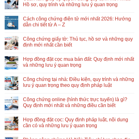
luận
Hồ sơ, quy trình và những lưu ý quan trọng
ở
Thủ
Không
tục
có
Cách công chứng điện tử mới nhất 2026: Hướng
khai
bình
nhận
luận
dẫn chi tiết từ A – Z
di
ở
sản
Cách
Không
thừa
làm
có
Công chứng giấy tờ: Thủ tục, hồ sơ và những quy
kế
giấy
bình
gồm
ủy
luận
định mới nhất cần biết
những
quyền
ở
bước
đúng
Cách
Không
nào?
quy
công
có
Hợp đồng đặt cọc mua bán đất: Quy định mới nhất
Nên
định
chứng
bình
bắt
mới
điện
luận
và những lưu ý quan trọng
đầu
nhất:
tử
ở
từ
Hồ
mới
Công
Không
đâu?
sơ,
nhất
chứng
có
Công chứng tại nhà: Điều kiện, quy trình và những
quy
2026:
giấy
bình
trình
Hướng
tờ:
luận
lưu ý quan trọng theo quy định pháp luật
và
dẫn
Thủ
ở
những
chi
tục,
Hợp
Không
lưu
tiết
hồ
đồng
có
Công chứng online (hình thức trực tuyến) là gì?
ý
từ
sơ
đặt
bình
quan
A
và
cọc
luận
Quy định mới nhất và những điều cần biết
trọng
–
những
mua
ở
Z
quy
bán
Công
Không
định
đất:
chứng
có
Hợp đồng đặt cọc: Quy định pháp luật, nội dung
mới
Quy
tại
bình
nhất
định
nhà:
luận
cần có và những lưu ý quan trọng
cần
mới
Điều
ở
biết
nhất
kiện,
Công
Không
và
quy
chứng
có