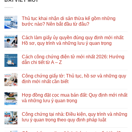
BÀI VIẾT MỚI
Thủ tục khai nhận di sản thừa kế gồm những
bước nào? Nên bắt đầu từ đâu?
Không
có
Cách làm giấy ủy quyền đúng quy định mới nhất:
bình
luận
Hồ sơ, quy trình và những lưu ý quan trọng
ở
Thủ
Không
tục
có
Cách công chứng điện tử mới nhất 2026: Hướng
khai
bình
nhận
luận
dẫn chi tiết từ A – Z
di
ở
sản
Cách
Không
thừa
làm
có
Công chứng giấy tờ: Thủ tục, hồ sơ và những quy
kế
giấy
bình
gồm
ủy
luận
định mới nhất cần biết
những
quyền
ở
bước
đúng
Cách
Không
nào?
quy
công
có
Hợp đồng đặt cọc mua bán đất: Quy định mới nhất
Nên
định
chứng
bình
bắt
mới
điện
luận
và những lưu ý quan trọng
đầu
nhất:
tử
ở
từ
Hồ
mới
Công
Không
đâu?
sơ,
nhất
chứng
có
Công chứng tại nhà: Điều kiện, quy trình và những
quy
2026:
giấy
bình
trình
Hướng
tờ:
luận
lưu ý quan trọng theo quy định pháp luật
và
dẫn
Thủ
ở
những
chi
tục,
Hợp
Không
lưu
tiết
hồ
đồng
có