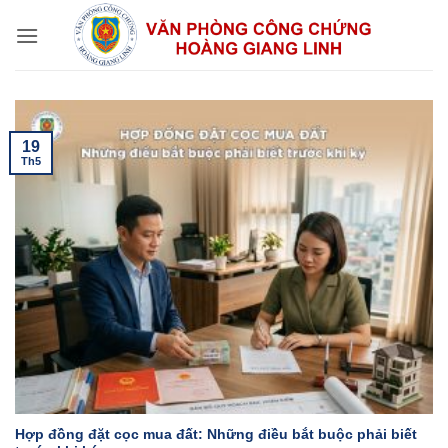
Bỏ
qua
nội
dung
19
Th5
Hợp đồng đặt cọc mua đất: Những điều bắt buộc phải biết