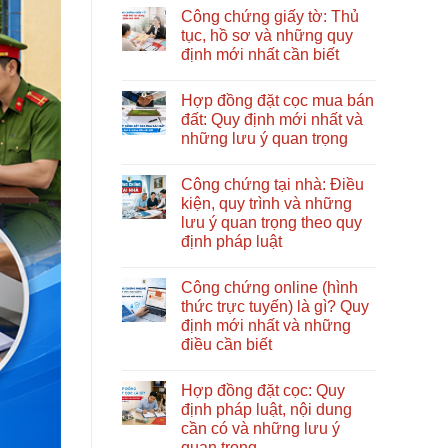
có
ủy
nào?
Công chứng giấy tờ: Thủ
bình
quyền
Nên
luận
tục, hồ sơ và những quy
đúng
bắt
ở
quy
đầu
định mới nhất cần biết
Cách
định
từ
công
mới
Không
đâu?
chứng
nhất:
có
điện
Hợp đồng đặt cọc mua bán
Hồ
bình
tử
sơ,
luận
đất: Quy định mới nhất và
mới
ở
quy
nhất
những lưu ý quan trọng
Công
trình
2026:
chứng
và
Hướng
Không
giấy
những
dẫn
có
tờ:
lưu
Công chứng tại nhà: Điều
chi
bình
Thủ
ý
tiết
luận
kiện, quy trình và những
tục,
quan
ở
từ
hồ
trọng
lưu ý quan trọng theo quy
Hợp
A
sơ
đồng
–
định pháp luật
và
đặt
Z
những
cọc
Không
quy
mua
có
định
Công chứng online (hình
bán
bình
mới
đất:
luận
thức trực tuyến) là gì? Quy
nhất
ở
Quy
cần
định mới nhất và những
Công
định
biết
chứng
mới
điều cần biết
tại
nhất
nhà:
Không
và
Điều
có
những
Hợp đồng đặt cọc: Quy
kiện,
bình
lưu
quy
luận
ý
định pháp luật, nội dung
ở
trình
quan
cần có và những lưu ý
Công
và
trọng
chứng
những
quan trọng