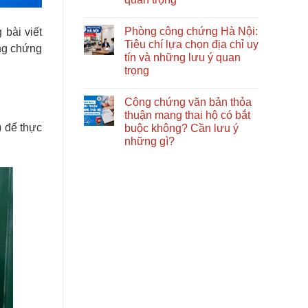
online
lưu
(hình
Không
ý
thức
có
quan
Phòng công chứng Hà Nội:
 bài viết
trực
bình
trọng
tuyến)
luận
theo
Tiêu chí lựa chọn địa chỉ uy
ông chứng
ở
là
quy
tín và những lưu ý quan
Hợp
gì?
định
đồng
Quy
pháp
trọng
đặt
định
luật
cọc:
Không
mới
Quy
có
nhất
Công chứng văn bản thỏa
định
bình
và
pháp
luận
những
thuận mang thai hộ có bắt
ở
luật,
điều
) để thực
buộc không? Cần lưu ý
Phòng
nội
cần
công
dung
biết
những gì?
chứng
cần
Hà
Không
có
Nội:
có
và
Tiêu
bình
những
chí
luận
lưu
ở
lựa
ý
Công
chọn
quan
chứng
địa
trọng
văn
chỉ
bản
uy
thỏa
tín
thuận
và
mang
những
thai
lưu
hộ
ý
có
quan
bắt
trọng
buộc
không?