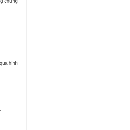
ông chứng
 qua hình
h.