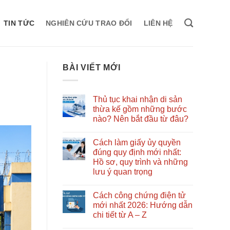
TIN TỨC
NGHIÊN CỨU TRAO ĐỔI
LIÊN HỆ
BÀI VIẾT MỚI
Thủ tục khai nhận di sản
thừa kế gồm những bước
nào? Nên bắt đầu từ đâu?
Không
có
Cách làm giấy ủy quyền
bình
luận
đúng quy định mới nhất:
ở
Hồ sơ, quy trình và những
Thủ
tục
lưu ý quan trọng
khai
nhận
Không
di
có
Cách công chứng điện tử
sản
bình
thừa
luận
mới nhất 2026: Hướng dẫn
ở
kế
chi tiết từ A – Z
Cách
gồm
làm
những
Không
giấy
bước