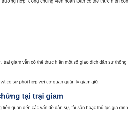
ọi trường hợp. Công chứng viên hoàn toàn có thể thực hiện c
, trại giam vẫn có thể thực hiện một số giao dịch dân sự thông
ng và có sự phối hợp với cơ quan quản lý giam giữ.
ứng tại trại giam
g liên quan đến các vấn đề dân sự, tài sản hoặc thủ tục gia đìn