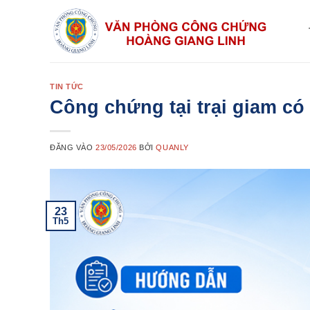
Bỏ
qua
nội
dung
TIN TỨC
Công chứng tại trại giam c
ĐĂNG VÀO
23/05/2026
BỞI
QUANLY
23
Th5