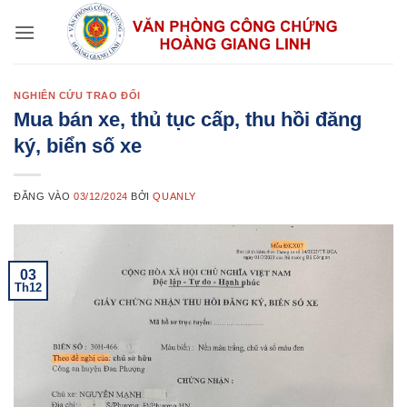
Bỏ
qua
nội
dung
NGHIÊN CỨU TRAO ĐỔI
Mua bán xe, thủ tục cấp, thu hồi đăng
ký, biển số xe
ĐĂNG VÀO
03/12/2024
BỞI
QUANLY
03
Th12