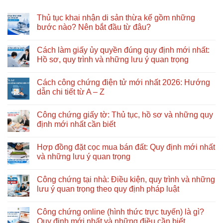
Thủ tục khai nhận di sản thừa kế gồm những
bước nào? Nên bắt đầu từ đâu?
Không
có
Cách làm giấy ủy quyền đúng quy định mới nhất:
bình
luận
Hồ sơ, quy trình và những lưu ý quan trọng
ở
Thủ
Không
tục
có
Cách công chứng điện tử mới nhất 2026: Hướng
khai
bình
nhận
luận
dẫn chi tiết từ A – Z
di
ở
sản
Cách
Không
thừa
làm
có
Công chứng giấy tờ: Thủ tục, hồ sơ và những quy
kế
giấy
bình
gồm
ủy
luận
định mới nhất cần biết
những
quyền
ở
bước
đúng
Cách
Không
nào?
quy
công
có
Hợp đồng đặt cọc mua bán đất: Quy định mới nhất
Nên
định
chứng
bình
bắt
mới
điện
luận
và những lưu ý quan trọng
đầu
nhất:
tử
ở
từ
Hồ
mới
Công
Không
đâu?
sơ,
nhất
chứng
có
Công chứng tại nhà: Điều kiện, quy trình và những
quy
2026:
giấy
bình
trình
Hướng
tờ:
luận
lưu ý quan trọng theo quy định pháp luật
và
dẫn
Thủ
ở
những
chi
tục,
Hợp
Không
lưu
tiết
hồ
đồng
có
Công chứng online (hình thức trực tuyến) là gì?
ý
từ
sơ
đặt
bình
quan
A
và
cọc
luận
Quy định mới nhất và những điều cần biết