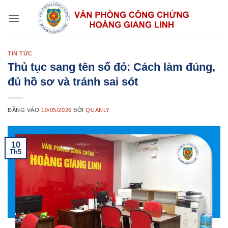
Bỏ
qua
nội
dung
TIN TỨC
Thủ tục sang tên sổ đỏ: Cách làm đúng,
đủ hồ sơ và tránh sai sót
ĐĂNG VÀO
10/05/2026
BỞI
QUANLY
10
Th5