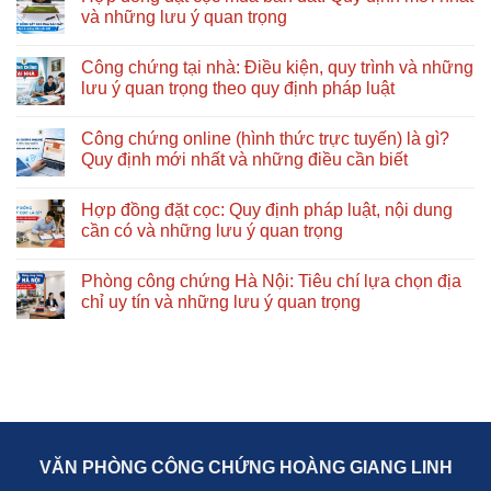
bắt
mới
điện
luận
và những lưu ý quan trọng
đầu
nhất:
tử
ở
từ
Hồ
mới
Công
Không
đâu?
sơ,
nhất
chứng
có
Công chứng tại nhà: Điều kiện, quy trình và những
quy
2026:
giấy
bình
trình
Hướng
tờ:
luận
lưu ý quan trọng theo quy định pháp luật
và
dẫn
Thủ
ở
những
chi
tục,
Hợp
Không
lưu
tiết
hồ
đồng
có
Công chứng online (hình thức trực tuyến) là gì?
ý
từ
sơ
đặt
bình
quan
A
và
cọc
luận
Quy định mới nhất và những điều cần biết
trọng
–
những
mua
ở
Z
quy
bán
Công
Không
định
đất:
chứng
có
Hợp đồng đặt cọc: Quy định pháp luật, nội dung
mới
Quy
tại
bình
nhất
định
nhà:
luận
cần có và những lưu ý quan trọng
cần
mới
Điều
ở
biết
nhất
kiện,
Công
Không
và
quy
chứng
có
Phòng công chứng Hà Nội: Tiêu chí lựa chọn địa
những
trình
online
bình
lưu
và
(hình
luận
chỉ uy tín và những lưu ý quan trọng
ý
những
thức
ở
quan
lưu
trực
Hợp
Không
trọng
ý
tuyến)
đồng
có
quan
là
đặt
bình
trọng
gì?
cọc:
luận
theo
Quy
Quy
ở
quy
định
định
Phòng
định
mới
pháp
công
pháp
nhất
luật,
chứng
luật
và
nội
Hà
những
dung
Nội:
VĂN PHÒNG CÔNG CHỨNG HOÀNG GIANG LINH
điều
cần
Tiêu
cần
có
chí