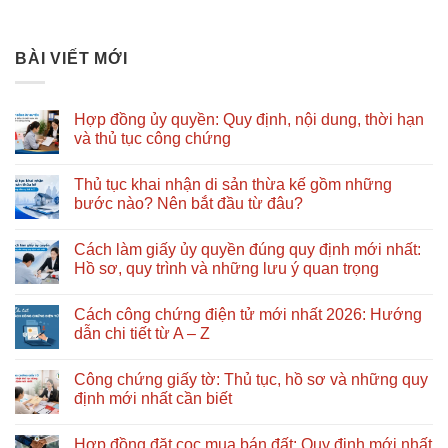
BÀI VIẾT MỚI
Hợp đồng ủy quyền: Quy định, nội dung, thời hạn
và thủ tục công chứng
Không
có
Thủ tục khai nhận di sản thừa kế gồm những
bình
luận
bước nào? Nên bắt đầu từ đâu?
ở
Hợp
Không
đồng
có
Cách làm giấy ủy quyền đúng quy định mới nhất:
ủy
bình
quyền:
luận
Hồ sơ, quy trình và những lưu ý quan trọng
Quy
ở
định,
Thủ
Không
nội
tục
có
Cách công chứng điện tử mới nhất 2026: Hướng
dung,
khai
bình
thời
nhận
luận
dẫn chi tiết từ A – Z
hạn
di
ở
và
sản
Cách
Không
thủ
thừa
làm
có
Công chứng giấy tờ: Thủ tục, hồ sơ và những quy
tục
kế
giấy
bình
công
gồm
ủy
luận
định mới nhất cần biết
chứng
những
quyền
ở
bước
đúng
Cách
Không
nào?
quy
công
có
Hợp đồng đặt cọc mua bán đất: Quy định mới nhất
Nên
định
chứng
bình