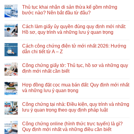
Thủ tục khai nhận di sản thừa kế gồm những
bước nào? Nên bắt đầu từ đâu?
Không
có
Cách làm giấy ủy quyền đúng quy định mới nhất:
bình
luận
Hồ sơ, quy trình và những lưu ý quan trọng
ở
Thủ
Không
tục
có
Cách công chứng điện tử mới nhất 2026: Hướng
khai
bình
nhận
luận
dẫn chi tiết từ A – Z
di
ở
sản
Cách
Không
thừa
làm
có
Công chứng giấy tờ: Thủ tục, hồ sơ và những quy
kế
giấy
bình
gồm
ủy
luận
định mới nhất cần biết
những
quyền
ở
bước
đúng
Cách
Không
nào?
quy
công
có
Hợp đồng đặt cọc mua bán đất: Quy định mới nhất
Nên
định
chứng
bình
bắt
mới
điện
luận
và những lưu ý quan trọng
đầu
nhất:
tử
ở
từ
Hồ
mới
Công
Không
đâu?
sơ,
nhất
chứng
có
Công chứng tại nhà: Điều kiện, quy trình và những
quy
2026:
giấy
bình
trình
Hướng
tờ:
luận
lưu ý quan trọng theo quy định pháp luật
và
dẫn
Thủ
ở
những
chi
tục,
Hợp
Không
lưu
tiết
hồ
đồng
có
Công chứng online (hình thức trực tuyến) là gì?
ý
từ
sơ
đặt
bình
quan
A
và
cọc
luận
Quy định mới nhất và những điều cần biết
trọng
–
những
mua
ở