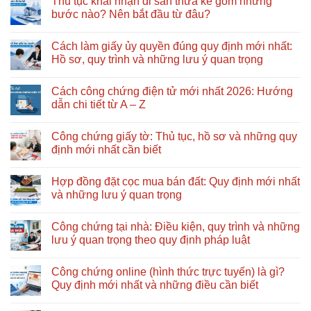
Thủ tục khai nhận di sản thừa kế gồm những
bước nào? Nên bắt đầu từ đâu?
Không
có
Cách làm giấy ủy quyền đúng quy định mới nhất:
bình
luận
Hồ sơ, quy trình và những lưu ý quan trọng
ở
Thủ
Không
tục
có
Cách công chứng điện tử mới nhất 2026: Hướng
khai
bình
nhận
luận
dẫn chi tiết từ A – Z
di
ở
sản
Cách
Không
thừa
làm
có
Công chứng giấy tờ: Thủ tục, hồ sơ và những quy
kế
giấy
bình
gồm
ủy
luận
định mới nhất cần biết
những
quyền
ở
bước
đúng
Cách
Không
nào?
quy
công
có
Hợp đồng đặt cọc mua bán đất: Quy định mới nhất
Nên
định
chứng
bình
bắt
mới
điện
luận
và những lưu ý quan trọng
đầu
nhất:
tử
ở
từ
Hồ
mới
Công
Không
đâu?
sơ,
nhất
chứng
có
Công chứng tại nhà: Điều kiện, quy trình và những
quy
2026:
giấy
bình
trình
Hướng
tờ:
luận
lưu ý quan trọng theo quy định pháp luật
và
dẫn
Thủ
ở
những
chi
tục,
Hợp
Không
lưu
tiết
hồ
đồng
có
Công chứng online (hình thức trực tuyến) là gì?
ý
từ
sơ
đặt
bình
quan
A
và
cọc
luận
Quy định mới nhất và những điều cần biết
trọng
–
những
mua
ở
Z
quy
bán
Công
Không
định
đất:
chứng
có