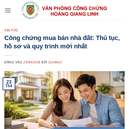
Bỏ
qua
nội
dung
TIN TỨC
Công chứng mua bán nhà đất: Thủ tục,
hồ sơ và quy trình mới nhất
ĐĂNG VÀO
23/04/2026
BỞI
QUANLY
23
Th4