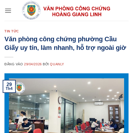
Bỏ
qua
nội
dung
TIN TỨC
Văn phòng công chứng phường Cầu
Giấy uy tín, làm nhanh, hỗ trợ ngoài giờ
ĐĂNG VÀO
29/04/2026
BỞI
QUANLY
29
Th4