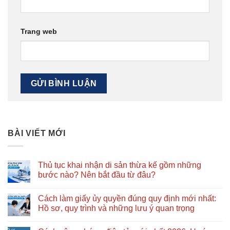
Trang web
BÀI VIẾT MỚI
Thủ tục khai nhận di sản thừa kế gồm những
bước nào? Nên bắt đầu từ đâu?
Không
có
Cách làm giấy ủy quyền đúng quy định mới nhất:
bình
luận
Hồ sơ, quy trình và những lưu ý quan trọng
ở
Thủ
Không
tục
có