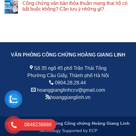
Công chứng văn bản thỏa thuận mang thai hộ có
quan
là
đặt
bình
trọng
gì?
cọc:
luận
bắt buộc không? Cần lưu ý những gì?
theo
Quy
Quy
ở
quy
định
định
Phòng
Không
định
mới
pháp
công
có
pháp
nhất
luật,
chứng
bình
luật
và
nội
Hà
luận
những
dung
Nội:
ở
điều
cần
Tiêu
Công
cần
có
chí
chứng
biết
và
lựa
văn
những
chọn
bản
lưu
địa
thỏa
VĂN PHÒNG CÔNG CHỨNG HOÀNG GIANG LINH
ý
chỉ
thuận
quan
uy
mang
trọng
tín
thai
và
hộ
Số 35 ngõ 45 phố Trần Thái Tông
những
có
lưu
bắt
Phường Cầu Giấy, Thành phố Hà Nội
ý
buộc
quan
không?
0904.28.28.44
trọng
Cần
hoanggianglinhccv@gmail.com
lưu
ý
hoanggianglinh.vn
những
gì?
Copyright 2026 ©
Văn phòng Công chứng Hoàng Giang Linh
.
0848236688
Technology Supported by
ECP