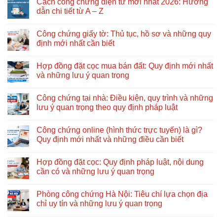
Cách công chứng điện tử mới nhất 2026: Hướng
khai
bình
nhận
luận
dẫn chi tiết từ A – Z
di
ở
sản
Cách
Không
thừa
làm
có
Công chứng giấy tờ: Thủ tục, hồ sơ và những quy
kế
giấy
bình
gồm
ủy
luận
định mới nhất cần biết
những
quyền
ở
bước
đúng
Cách
Không
nào?
quy
công
có
Hợp đồng đặt cọc mua bán đất: Quy định mới nhất
Nên
định
chứng
bình
bắt
mới
điện
luận
và những lưu ý quan trọng
đầu
nhất:
tử
ở
từ
Hồ
mới
Công
Không
đâu?
sơ,
nhất
chứng
có
Công chứng tại nhà: Điều kiện, quy trình và những
quy
2026:
giấy
bình
trình
Hướng
tờ:
luận
lưu ý quan trọng theo quy định pháp luật
và
dẫn
Thủ
ở
những
chi
tục,
Hợp
Không
lưu
tiết
hồ
đồng
có
Công chứng online (hình thức trực tuyến) là gì?
ý
từ
sơ
đặt
bình
quan
A
và
cọc
luận
Quy định mới nhất và những điều cần biết
trọng
–
những
mua
ở
Z
quy
bán
Công
Không
định
đất:
chứng
có
Hợp đồng đặt cọc: Quy định pháp luật, nội dung
mới
Quy
tại
bình
nhất
định
nhà:
luận
cần có và những lưu ý quan trọng
cần
mới
Điều
ở
biết
nhất
kiện,
Công
Không
và
quy
chứng
có
Phòng công chứng Hà Nội: Tiêu chí lựa chọn địa
những
trình
online
bình
lưu
và
(hình
luận
chỉ uy tín và những lưu ý quan trọng
ý
những
thức
ở
quan
lưu
trực
Hợp
Không
trọng
ý
tuyến)
đồng
có