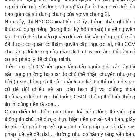
người còn nếu sử dụng “chung” là của từ hai người trở lên
bao gồm cả sử dụng chung của vợ và chồng[2].
Như vậy, khi NYCCC xuất trình Giấy chứng nhận ghi hình
thức sử dụng riêng (trong thời kỳ hôn nhân) thì về nguyên
tắc, họ có thể chuyển quyền đối với tài sản riêng do tài sản
đã được cơ quan có thẩm quyền cấp; ngược lại, nếu CCV
cho rằng đối tượng của giao dịch chưa rõ ràng thì cần có
cơ sở pháp lý để chứng minh.
Trên thực tế CCV nên quan tâm đến nguồn gốc xác lập tài
sản trong trường hợp tsr do chủ thể nhận chuyển nhượng
bởi (i) vợ chồng có thoả thuận/cam kết tsr thì nếu có vbcc
cũ để đối chiếu sẽ an toàn hơn (ii) vợ chồng thoả
thuận/cam kết nhưng hệ thống CSDL không thể hiện thông
tin thì cũng nên rà soát…
Quan điểm khi bên mua đăng ký biến động thì việc ghi
thông tin chủ thể được thực hiện trên cơ sở văn bản, giấy
tờ xác lập phù hợp với quy định của pháp luật về dân sự,
pháp luật về đất đai… dường như có hàm ý rằng văn bản,