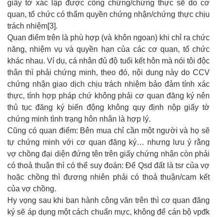
giấy tờ xác lập được công chứng/chứng thực sẽ do cơ
quan, tổ chức có thẩm quyền chứng nhận/chứng thực chịu
trách nhiệm[3].
Quan điểm trên là phù hợp (và khôn ngoan) khi chỉ ra chức
năng, nhiệm vụ và quyền hạn của các cơ quan, tổ chức
khác nhau. Ví dụ, cá nhân đủ độ tuổi kết hôn mà nói tôi độc
thân thì phải chứng minh, theo đó, nội dung này do CCV
chứng nhận giao dịch chịu trách nhiệm bảo đảm tính xác
thực, tính hợp pháp chứ không phải cơ quan đăng ký nên
thủ tục đăng ký biến động không quy định nộp giấy tờ
chứng minh tình trạng hôn nhân là hợp lý.
Cũng có quan điểm: Bên mua chỉ cần một người và họ sẽ
tự chứng minh với cơ quan đăng ký… nhưng lưu ý rằng
vợ chồng đại diện đứng tên trên giấy chứng nhận còn phải
có thoả thuận thì có thể suy đoán: Để Qsd đất là tsr của vợ
hoặc chồng thì đương nhiên phải có thoả thuận/cam kết
của vợ chồng.
Hy vọng sau khi ban hành công văn trên thì cơ quan đăng
ký sẽ áp dụng một cách chuẩn mực, không để cán bộ vpđk