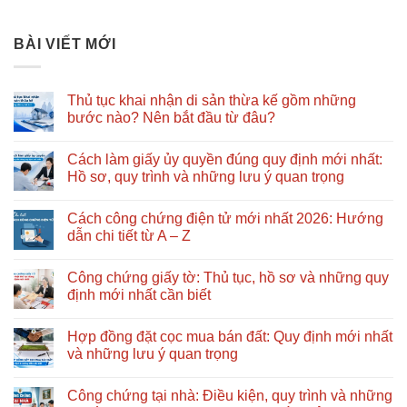
BÀI VIẾT MỚI
Thủ tục khai nhận di sản thừa kế gồm những
bước nào? Nên bắt đầu từ đâu?
Không
có
Cách làm giấy ủy quyền đúng quy định mới nhất:
bình
luận
Hồ sơ, quy trình và những lưu ý quan trọng
ở
Thủ
Không
tục
có
Cách công chứng điện tử mới nhất 2026: Hướng
khai
bình
nhận
luận
dẫn chi tiết từ A – Z
di
ở
sản
Cách
Không
thừa
làm
có
Công chứng giấy tờ: Thủ tục, hồ sơ và những quy
kế
giấy
bình
gồm
ủy
luận
định mới nhất cần biết
những
quyền
ở
bước
đúng
Cách
Không
nào?
quy
công
có
Hợp đồng đặt cọc mua bán đất: Quy định mới nhất
Nên
định
chứng
bình
bắt
mới
điện
luận
và những lưu ý quan trọng
đầu
nhất:
tử
ở
từ
Hồ
mới
Công
Không
đâu?
sơ,
nhất
chứng
có
Công chứng tại nhà: Điều kiện, quy trình và những
quy
2026:
giấy
bình
trình
Hướng
tờ: