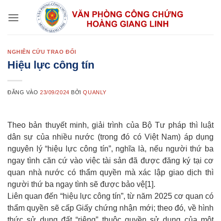
Bỏ
qua
nội
dung
NGHIÊN CỨU TRAO ĐỔI
Hiệu lực công tín
ĐĂNG VÀO
23/09/2024
BỞI
QUANLY
Theo bản thuyết minh, giải trình của Bộ Tư pháp thì luật
dân sự của nhiều nước (trong đó có Việt Nam) áp dụng
nguyên lý “hiệu lực công tín”, nghĩa là, nếu người thứ ba
ngay tình căn cứ vào việc tài sản đã được đăng ký tại cơ
quan nhà nước có thẩm quyền mà xác lập giao dịch thì
người thứ ba ngay tình sẽ được bảo vệ[1].
Liên quan đến “hiệu lực công tín”, từ năm 2025 cơ quan có
thẩm quyền sẽ cấp Giấy chứng nhận mới; theo đó, về hình
thức sử dụng đất “riêng” thuộc quyền sử dụng của một