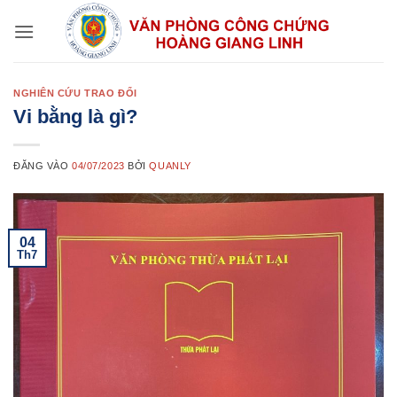
Bỏ
qua
nội
dung
NGHIÊN CỨU TRAO ĐỔI
Vi bằng là gì?
ĐĂNG VÀO
04/07/2023
BỞI
QUANLY
04
Th7