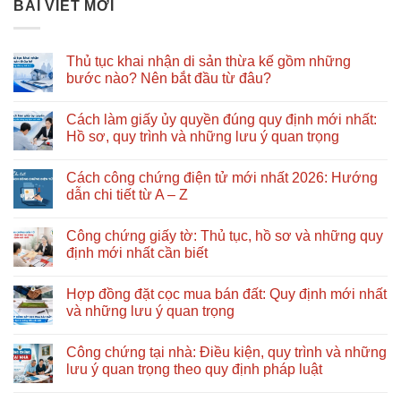
BÀI VIẾT MỚI
Thủ tục khai nhận di sản thừa kế gồm những
bước nào? Nên bắt đầu từ đâu?
Không
có
Cách làm giấy ủy quyền đúng quy định mới nhất:
bình
luận
Hồ sơ, quy trình và những lưu ý quan trọng
ở
Thủ
Không
tục
có
Cách công chứng điện tử mới nhất 2026: Hướng
khai
bình
nhận
luận
dẫn chi tiết từ A – Z
di
ở
sản
Cách
Không
thừa
làm
có
Công chứng giấy tờ: Thủ tục, hồ sơ và những quy
kế
giấy
bình
gồm
ủy
luận
định mới nhất cần biết
những
quyền
ở
bước
đúng
Cách
Không
nào?
quy
công
có
Hợp đồng đặt cọc mua bán đất: Quy định mới nhất
Nên
định
chứng
bình
bắt
mới
điện
luận
và những lưu ý quan trọng
đầu
nhất:
tử
ở
từ
Hồ
mới
Công
Không
đâu?
sơ,
nhất
chứng
có
Công chứng tại nhà: Điều kiện, quy trình và những
quy
2026:
giấy
bình
trình
Hướng
tờ:
luận
lưu ý quan trọng theo quy định pháp luật
và
dẫn
Thủ
ở
những
chi
tục,
Hợp
Không
lưu
tiết
hồ
đồng
có