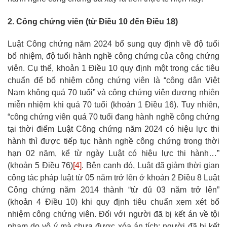
2. Công chứng viên (từ Điều 10 đến Điều 18)
Luật Công chứng năm 2024 bổ sung quy định về độ tuổi
bổ nhiệm, độ tuổi hành nghề công chứng của công chứng
viên. Cụ thể, khoản 1 Điều 10 quy định một trong các tiêu
chuẩn để bổ nhiệm công chứng viên là “công dân Việt
Nam không quá 70 tuổi” và công chứng viên đương nhiên
miễn nhiệm khi quá 70 tuổi (khoản 1 Điều 16). Tuy nhiên,
“công chứng viên quá 70 tuổi đang hành nghề công chứng
tại thời điểm Luật Công chứng năm 2024 có hiệu lực thi
hành thì được tiếp tục hành nghề công chứng trong thời
hạn 02 năm, kể từ ngày Luật có hiệu lực thi hành…”
(khoản 5 Điều 76)
[4]
. Bên cạnh đó, Luật đã giảm thời gian
công tác pháp luật từ 05 năm trở lên ở khoản 2 Điều 8 Luật
Công chứng năm 2014 thành “từ đủ 03 năm trở lên”
(khoản 4 Điều 10) khi quy định tiêu chuẩn xem xét bổ
nhiệm công chứng viên. Đối với người đã bị kết án về tội
phạm do vô ý mà chưa được xóa án tích; người đã bị kết