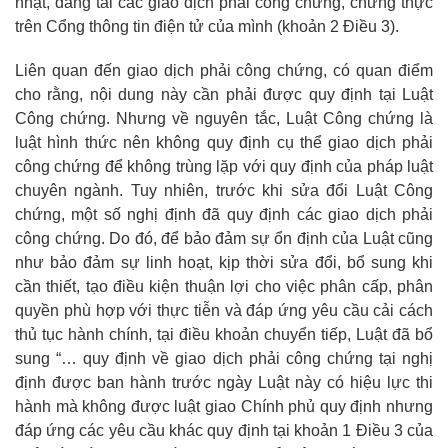
nhật, đăng tải các giao dịch phải công chứng, chứng thực
trên Cổng thông tin điện tử của mình (khoản 2 Điều 3).
Liên quan đến giao dịch phải công chứng, có quan điểm
cho rằng, nội dung này cần phải được quy định tại Luật
Công chứng. Nhưng về nguyên tắc, Luật Công chứng là
luật hình thức nên không quy định cụ thể giao dịch phải
công chứng để không trùng lặp với quy định của pháp luật
chuyên ngành. Tuy nhiên, trước khi sửa đổi Luật Công
chứng, một số nghị định đã quy định các giao dịch phải
công chứng. Do đó, để bảo đảm sự ổn định của Luật cũng
như bảo đảm sự linh hoạt, kịp thời sửa đổi, bổ sung khi
cần thiết, tạo điều kiện thuận lợi cho việc phân cấp, phân
quyền phù hợp với thực tiễn và đáp ứng yêu cầu cải cách
thủ tục hành chính, tại điều khoản chuyển tiếp, Luật đã bổ
sung “… quy định về giao dịch phải công chứng tại nghị
định được ban hành trước ngày Luật này có hiệu lực thi
hành mà không được luật giao Chính phủ quy định nhưng
đáp ứng các yêu cầu khác quy định tại khoản 1 Điều 3 của