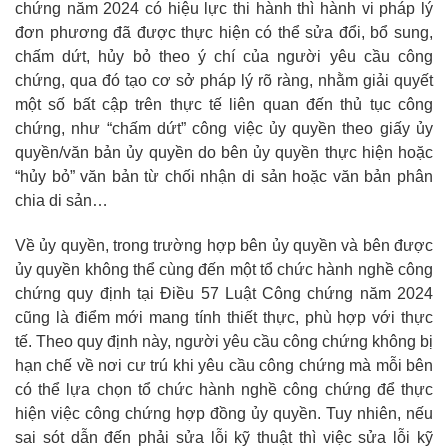
chứng năm 2024 có hiệu lực thi hành thì hành vi pháp lý
đơn phương đã được thực hiện có thể sửa đổi, bổ sung,
chấm dứt, hủy bỏ theo ý chí của người yêu cầu công
chứng, qua đó tạo cơ sở pháp lý rõ ràng, nhằm giải quyết
một số bất cập trên thực tế liên quan đến thủ tục công
chứng, như “chấm dứt” công việc ủy quyền theo giấy ủy
quyền/văn bản ủy quyền do bên ủy quyền thực hiện hoặc
“hủy bỏ” văn bản từ chối nhận di sản hoặc văn bản phân
chia di sản…
Về ủy quyền, trong trường hợp bên ủy quyền và bên được
ủy quyền không thể cùng đến một tổ chức hành nghề công
chứng quy định tại Điều 57 Luật Công chứng năm 2024
cũng là điểm mới mang tính thiết thực, phù hợp với thực
tế. Theo quy định này, người yêu cầu công chứng không bị
hạn chế về nơi cư trú khi yêu cầu công chứng mà mỗi bên
có thể lựa chọn tổ chức hành nghề công chứng để thực
hiện việc công chứng hợp đồng ủy quyền. Tuy nhiên, nếu
sai sót dẫn đến phải sửa lỗi kỹ thuật thì việc sửa lỗi kỹ