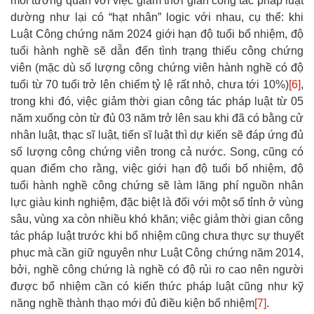
mối tương quan với việc giảm thời gian công tác pháp luật
dường như lại có “hạt nhân” logic với nhau, cụ thể: khi
Luật Công chứng năm 2024 giới hạn độ tuổi bổ nhiệm, độ
tuổi hành nghề sẽ dẫn đến tình trạng thiếu công chứng
viên (mặc dù số lượng công chứng viên hành nghề có độ
tuổi từ 70 tuổi trở lên chiếm tỷ lệ rất nhỏ, chưa tới 10%)
[6]
,
trong khi đó, việc giảm thời gian công tác pháp luật từ 05
năm xuống còn từ đủ 03 năm trở lên sau khi đã có bằng cử
nhân luật, thạc sĩ luật, tiến sĩ luật thì dự kiến sẽ đáp ứng đủ
số lượng công chứng viên trong cả nước. Song, cũng có
quan điểm cho rằng, việc giới hạn độ tuổi bổ nhiệm, độ
tuổi hành nghề công chứng sẽ làm lãng phí nguồn nhân
lực giàu kinh nghiệm, đặc biệt là đối với một số tỉnh ở vùng
sâu, vùng xa còn nhiều khó khăn; việc giảm thời gian công
tác pháp luật trước khi bổ nhiệm cũng chưa thực sự thuyết
phục mà cần giữ nguyên như Luật Công chứng năm 2014,
bởi, nghề công chứng là nghề có độ rủi ro cao nên người
được bổ nhiệm cần có kiến thức pháp luật cũng như kỹ
năng nghề thành thạo mới đủ điều kiện bổ nhiệm
[7]
.