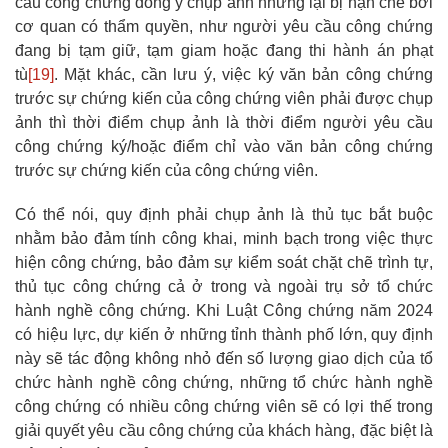
cầu công chứng đồng ý chụp ảnh nhưng lại bị hạn chế bởi
cơ quan có thẩm quyền, như người yêu cầu công chứng
đang bị tạm giữ, tạm giam hoặc đang thi hành án phạt
tù
[19]
. Mặt khác, cần lưu ý, việc ký văn bản công chứng
trước sự chứng kiến của công chứng viên phải được chụp
ảnh thì thời điểm chụp ảnh là thời điểm người yêu cầu
công chứng ký/hoặc điểm chỉ vào văn bản công chứng
trước sự chứng kiến của công chứng viên.
Có thể nói, quy định phải chụp ảnh là thủ tục bắt buộc
nhằm bảo đảm tính công khai, minh bạch trong việc thực
hiện công chứng, bảo đảm sự kiểm soát chặt chẽ trình tự,
thủ tục công chứng cả ở trong và ngoài trụ sở tổ chức
hành nghề công chứng. Khi Luật Công chứng năm 2024
có hiệu lực, dự kiến ở những tỉnh thành phố lớn, quy định
này sẽ tác động không nhỏ đến số lượng giao dịch của tổ
chức hành nghề công chứng, những tổ chức hành nghề
công chứng có nhiều công chứng viên sẽ có lợi thế trong
giải quyết yêu cầu công chứng của khách hàng, đặc biệt là