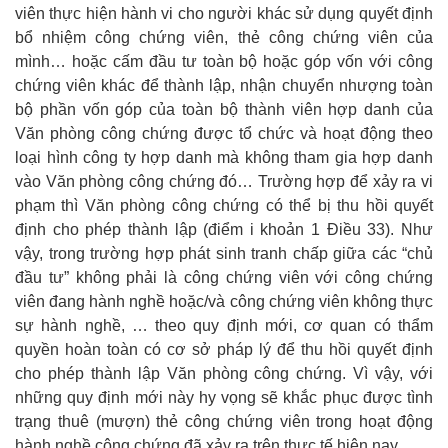
viên thực hiện hành vi cho người khác sử dụng quyết định
bổ nhiệm công chứng viên, thẻ công chứng viên của
mình… hoặc cấm đầu tư toàn bộ hoặc góp vốn với công
chứng viên khác để thành lập, nhận chuyển nhượng toàn
bộ phần vốn góp của toàn bộ thành viên hợp danh của
Văn phòng công chứng được tổ chức và hoạt động theo
loại hình công ty hợp danh mà không tham gia hợp danh
vào Văn phòng công chứng đó… Trường hợp để xảy ra vi
phạm thì Văn phòng công chứng có thể bị thu hồi quyết
định cho phép thành lập (điểm i khoản 1 Điều 33). Như
vậy, trong trường hợp phát sinh tranh chấp giữa các “chủ
đầu tư” không phải là công chứng viên với công chứng
viên đang hành nghề hoặc/và công chứng viên không thực
sự hành nghề, … theo quy định mới, cơ quan có thẩm
quyền hoàn toàn có cơ sở pháp lý để thu hồi quyết định
cho phép thành lập Văn phòng công chứng. Vì vậy, với
những quy định mới này hy vọng sẽ khắc phục được tình
trạng thuê (mượn) thẻ công chứng viên trong hoạt động
hành nghề công chứng đã xảy ra trên thực tế hiện nay.