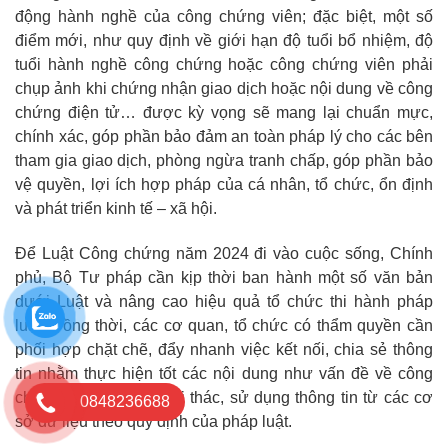
động hành nghề của công chứng viên; đặc biệt, một số
điểm mới, như quy định về giới hạn độ tuổi bổ nhiệm, độ
tuổi hành nghề công chứng hoặc công chứng viên phải
chụp ảnh khi chứng nhận giao dịch hoặc nội dung về công
chứng điện tử… được kỳ vọng sẽ mang lại chuẩn mực,
chính xác, góp phần bảo đảm an toàn pháp lý cho các bên
tham gia giao dịch, phòng ngừa tranh chấp, góp phần bảo
vệ quyền, lợi ích hợp pháp của cá nhân, tổ chức, ổn định
và phát triển kinh tế – xã hội.
Để Luật Công chứng năm 2024 đi vào cuộc sống, Chính
phủ, Bộ Tư pháp cần kịp thời ban hành một số văn bản
dưới Luật và nâng cao hiệu quả tổ chức thi hành pháp
luật. Đồng thời, các cơ quan, tổ chức có thẩm quyền cần
phối hợp chặt chẽ, đẩy nhanh việc kết nối, chia sẻ thông
tin nhằm thực hiện tốt các nội dung như vấn đề về công
chứng điện tử hay khai thác, sử dụng thông tin từ các cơ
0848236688
sở dữ liệu theo quy định của pháp luật.