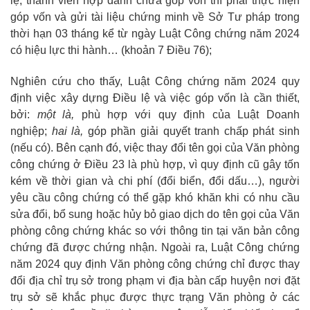
lệ; thành viên hợp danh chưa góp vốn thì phải thực hiện
góp vốn và gửi tài liệu chứng minh về Sở Tư pháp trong
thời hạn 03 tháng kể từ ngày Luật Công chứng năm 2024
có hiệu lực thi hành… (khoản 7 Điều 76);
Nghiên cứu cho thấy, Luật Công chứng năm 2024 quy
định việc xây dựng Điều lệ và việc góp vốn là cần thiết,
bởi:
một là,
phù hợp với quy định của Luật Doanh
nghiệp;
hai là,
góp phần giải quyết tranh chấp phát sinh
(nếu có). Bên cạnh đó, việc thay đổi tên gọi của Văn phòng
công chứng ở Điều 23 là phù hợp, vì quy định cũ gây tốn
kém về thời gian và chi phí (đổi biển, đổi dấu…), người
yêu cầu công chứng có thể gặp khó khăn khi có nhu cầu
sửa đổi, bổ sung hoặc hủy bỏ giao dịch do tên gọi của Văn
phòng công chứng khác so với thông tin tại văn bản công
chứng đã được chứng nhận. Ngoài ra, Luật Công chứng
năm 2024 quy định Văn phòng công chứng chỉ được thay
đổi địa chỉ trụ sở trong phạm vi địa bàn cấp huyện nơi đặt
trụ sở sẽ khắc phục được thực trạng Văn phòng ở các