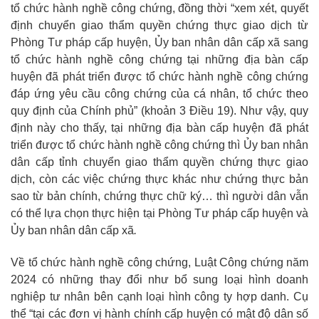
tổ chức hành nghề công chứng, đồng thời “xem xét, quyết
định chuyển giao thẩm quyền chứng thực giao dịch từ
Phòng Tư pháp cấp huyện, Ủy ban nhân dân cấp xã sang
tổ chức hành nghề công chứng tại những địa bàn cấp
huyện đã phát triển được tổ chức hành nghề công chứng
đáp ứng yêu cầu công chứng của cá nhân, tổ chức theo
quy định của Chính phủ” (khoản 3 Điều 19). Như vậy, quy
định này cho thấy, tại những địa bàn cấp huyện đã phát
triển được tổ chức hành nghề công chứng thì Ủy ban nhân
dân cấp tỉnh chuyển giao thẩm quyền chứng thực giao
dịch, còn các việc chứng thực khác như chứng thực bản
sao từ bản chính, chứng thực chữ ký… thì người dân vẫn
có thể lựa chọn thực hiện tại Phòng Tư pháp cấp huyện và
Ủy ban nhân dân cấp xã
.
Về
tổ chức hành nghề công chứng, Luật Công chứng năm
2024 có những thay đổi như bổ sung loại hình doanh
nghiệp tư nhân bên cạnh loại hình công ty hợp danh. Cụ
thể “tại các đơn vị hành chính cấp huyện có mật độ dân số