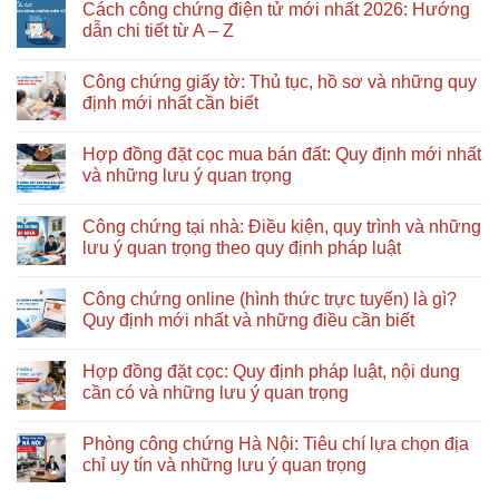
Cách công chứng điện tử mới nhất 2026: Hướng
dung,
khai
bình
thời
nhận
luận
dẫn chi tiết từ A – Z
hạn
di
ở
và
sản
Cách
Không
thủ
thừa
làm
có
Công chứng giấy tờ: Thủ tục, hồ sơ và những quy
tục
kế
giấy
bình
công
gồm
ủy
luận
định mới nhất cần biết
chứng
những
quyền
ở
bước
đúng
Cách
Không
nào?
quy
công
có
Hợp đồng đặt cọc mua bán đất: Quy định mới nhất
Nên
định
chứng
bình
bắt
mới
điện
luận
và những lưu ý quan trọng
đầu
nhất:
tử
ở
từ
Hồ
mới
Công
Không
đâu?
sơ,
nhất
chứng
có
Công chứng tại nhà: Điều kiện, quy trình và những
quy
2026:
giấy
bình
trình
Hướng
tờ:
luận
lưu ý quan trọng theo quy định pháp luật
và
dẫn
Thủ
ở
những
chi
tục,
Hợp
Không
lưu
tiết
hồ
đồng
có
Công chứng online (hình thức trực tuyến) là gì?
ý
từ
sơ
đặt
bình
quan
A
và
cọc
luận
Quy định mới nhất và những điều cần biết
trọng
–
những
mua
ở
Z
quy
bán
Công
Không
định
đất:
chứng
có
Hợp đồng đặt cọc: Quy định pháp luật, nội dung
mới
Quy
tại
bình
nhất
định
nhà:
luận
cần có và những lưu ý quan trọng
cần
mới
Điều
ở
biết
nhất
kiện,
Công
Không
và
quy
chứng
có
Phòng công chứng Hà Nội: Tiêu chí lựa chọn địa
những
trình
online
bình
lưu
và
(hình
luận
chỉ uy tín và những lưu ý quan trọng
ý
những
thức
ở
quan
lưu
trực
Hợp
Không