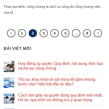
Theo qui định, công chứng là dịch vụ công do công chứng viên
của tổ...
1
2
3
4
5
…
9
BÀI VIẾT MỚI
Hợp đồng ủy quyền: Quy định, nội dung, thời hạn
và thủ tục công chứng
Không
có
Thủ tục khai nhận di sản thừa kế gồm những
bình
luận
bước nào? Nên bắt đầu từ đâu?
ở
Hợp
Không
đồng
có
Cách làm giấy ủy quyền đúng quy định mới nhất:
ủy
bình
quyền:
luận
Hồ sơ, quy trình và những lưu ý quan trọng
Quy
ở
định,
Thủ
Không
nội
tục
có